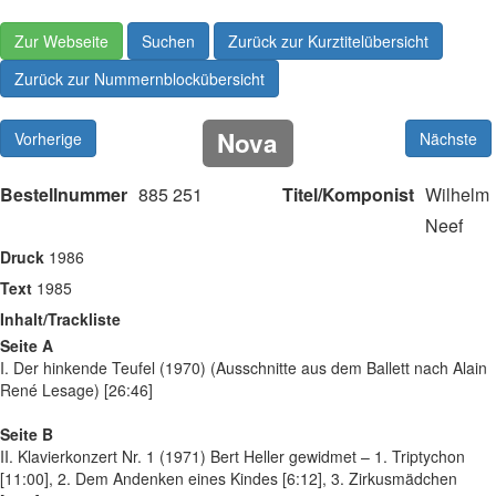
Zur Webseite
Suchen
Zurück zur Kurztitelübersicht
Zurück zur Nummernblockübersicht
Nova
Vorherige
Nächste
Bestellnummer
885 251
Titel/Komponist
Wilhelm
Neef
Druck
1986
Text
1985
Inhalt/Trackliste
Seite A
I. Der hinkende Teufel (1970) (Ausschnitte aus dem Ballett nach Alain
René Lesage) [26:46]
Seite B
II. Klavierkonzert Nr. 1 (1971) Bert Heller gewidmet – 1. Triptychon
[11:00], 2. Dem Andenken eines Kindes [6:12], 3. Zirkusmädchen