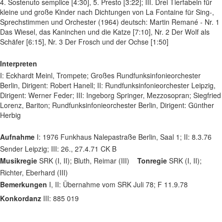
4. Sostenuto semplice [4:30], 5. Presto [3:22]; III. Drei Tierfabeln für
kleine und große Kinder nach Dichtungen von La Fontaine für Sing-,
Sprechstimmen und Orchester (1964) deutsch: Martin Remané - Nr. 1
Das Wiesel, das Kaninchen und die Katze [7:10], Nr. 2 Der Wolf als
Schäfer [6:15], Nr. 3 Der Frosch und der Ochse [1:50]
Interpreten
I: Eckhardt Meinl, Trompete; Großes Rundfunksinfonieorchester
Berlin, Dirigent: Robert Hanell; II: Rundfunksinfonieorchester Leipzig,
Dirigent: Werner Feder; III: Ingeborg Springer, Mezzosopran; Siegfried
Lorenz, Bariton; Rundfunksinfonieorchester Berlin, Dirigent: Günther
Herbig
Aufnahme
I: 1976 Funkhaus Nalepastraße Berlin, Saal 1; II: 8.3.76
Sender Leipzig; III: 26., 27.4.71 CK B
Musikregie
SRK (I, II); Bluth, Reimar (III)
Tonregie
SRK (I, II);
Richter, Eberhard (III)
Bemerkungen
I, II: Übernahme vom SRK Juli 78; F 11.9.78
Konkordanz
III: 885 019