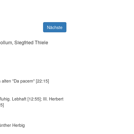
Nächste
llum, Siegfried Thiele
s alten "Da pacem" [22:15]
uhig. Lebhaft [12:55]; III. Herbert
45]
ünther Herbig