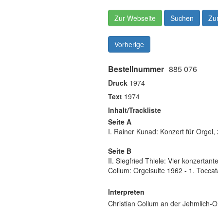
Zur Webseite
Suchen
Zur
Vorherige
Bestellnummer
885 076
Druck
1974
Text
1974
Inhalt/Trackliste
Seite A
I. Rainer Kunad: Konzert für Orgel
Seite B
II. Siegfried Thiele: Vier konzertant
Collum: Orgelsuite 1962 - 1. Toccata
Interpreten
Christian Collum an der Jehmlich-O