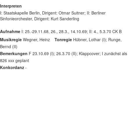
Interpreten
I: Staatskapelle Berlin, Dirigent: Otmar Suitner; II: Berliner
Sinfonieorchester, Dirigent: Kurt Sanderling
Aufnahme
I: 25.-29.11.68, 26., 28.3., 14.10.69; II: 4., 5.3.70 CK B
Musikregie
Wegner, Heinz
Tonregie
Hübner, Lothar (I); Runge,
Bernd (II)
Bemerkungen
F 23.10.69 (I); 26.3.70 (II); Klappcover; I zunächst als
826 xxx geplant
Konkordanz
-