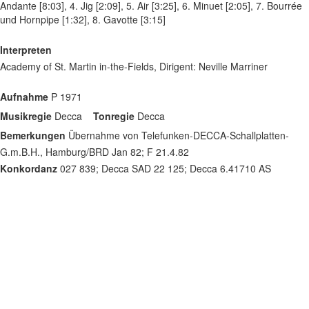
Andante [8:03], 4. Jig [2:09], 5. Air [3:25], 6. Minuet [2:05], 7. Bourrée
und Hornpipe [1:32], 8. Gavotte [3:15]
Interpreten
Academy of St. Martin in-the-Fields, Dirigent: Neville Marriner
Aufnahme
P 1971
Musikregie
Decca
Tonregie
Decca
Bemerkungen
Übernahme von Telefunken-DECCA-Schallplatten-
G.m.B.H., Hamburg/BRD Jan 82; F 21.4.82
Konkordanz
027 839; Decca SAD 22 125; Decca 6.41710 AS