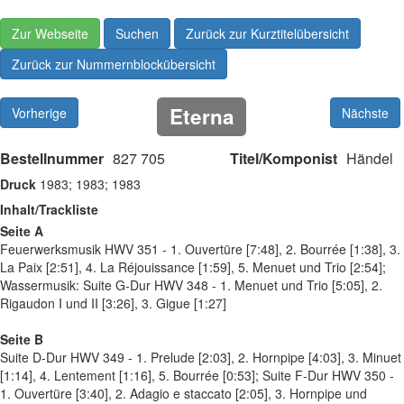
Zur Webseite
Suchen
Zurück zur Kurztitelübersicht
Zurück zur Nummernblockübersicht
Eterna
Vorherige
Nächste
Bestellnummer
827 705
Titel/Komponist
Händel
Druck
1983; 1983; 1983
Inhalt/Trackliste
Seite A
Feuerwerksmusik HWV 351 - 1. Ouvertüre [7:48], 2. Bourrée [1:38], 3.
La Paix [2:51], 4. La Réjouissance [1:59], 5. Menuet und Trio [2:54];
Wassermusik: Suite G-Dur HWV 348 - 1. Menuet und Trio [5:05], 2.
Rigaudon I und II [3:26], 3. Gigue [1:27]
Seite B
Suite D-Dur HWV 349 - 1. Prelude [2:03], 2. Hornpipe [4:03], 3. Minuet
[1:14], 4. Lentement [1:16], 5. Bourrée [0:53]; Suite F-Dur HWV 350 -
1. Ouvertüre [3:40], 2. Adagio e staccato [2:05], 3. Hornpipe und