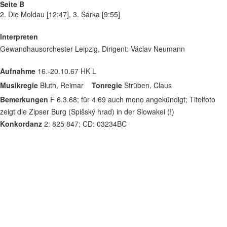
Seite B
2. Die Moldau [12:47], 3. Šárka [9:55]
Interpreten
Gewandhausorchester Leipzig, Dirigent: Václav Neumann
Aufnahme
16.-20.10.67 HK L
Musikregie
Bluth, Reimar
Tonregie
Strüben, Claus
Bemerkungen
F 6.3.68; für 4 69 auch mono angekündigt; Titelfoto
zeigt die Zipser Burg (Spišský hrad) in der Slowakei (!)
Konkordanz
2: 825 847; CD: 03234BC