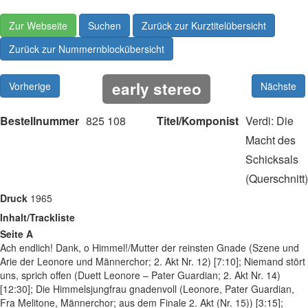
Zur Webseite
Suchen
Zurück zur Kurztitelübersicht
Zurück zur Nummernblockübersicht
early stereo
Vorherige
Nächste
Bestellnummer
825 108
Titel/Komponist
Verdi: Die
Macht des
Schicksals
(Querschnitt)
Druck
1965
Inhalt/Trackliste
Seite A
Ach endlich! Dank, o Himmel!/Mutter der reinsten Gnade (Szene und
Arie der Leonore und Männerchor; 2. Akt Nr. 12) [7:10]; Niemand stört
uns, sprich offen (Duett Leonore – Pater Guardian; 2. Akt Nr. 14)
[12:30]; Die Himmelsjungfrau gnadenvoll (Leonore, Pater Guardian,
Fra Melitone, Männerchor; aus dem Finale 2. Akt (Nr. 15)) [3:15];