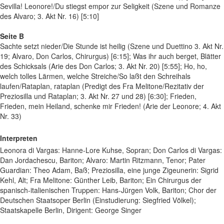
Sevilla! Leonore!/Du stiegst empor zur Seligkeit (Szene und Romanze
des Alvaro; 3. Akt Nr. 16) [5:10]
Seite B
Sachte setzt nieder/Die Stunde ist heilig (Szene und Duettino 3. Akt Nr.
19; Alvaro, Don Carlos, Chirurgus) [6:15]; Was ihr auch berget, Blätter
des Schicksals (Arie des Don Carlos; 3. Akt Nr. 20) [5:55]; Ho, ho,
welch tolles Lärmen, welche Streiche/So laßt den Schreihals
laufen/Rataplan, rataplan (Predigt des Fra Melitone/Rezitativ der
Preziosilla und Rataplan; 3. Akt Nr. 27 und 28) [6:30]; Frieden,
Frieden, mein Heiland, schenke mir Frieden! (Arie der Leonore; 4. Akt
Nr. 33)
Interpreten
Leonora di Vargas: Hanne-Lore Kuhse, Sopran; Don Carlos di Vargas:
Dan Jordachescu, Bariton; Alvaro: Martin Ritzmann, Tenor; Pater
Guardian: Theo Adam, Baß; Preziosilla, eine junge Zigeunerin: Sigrid
Kehl, Alt; Fra Melitone: Günther Leib, Bariton; Ein Chirurgus der
spanisch-italienischen Truppen: Hans-Jürgen Volk, Bariton; Chor der
Deutschen Staatsoper Berlin (Einstudierung: Siegfried Völkel);
Staatskapelle Berlin, Dirigent: George Singer