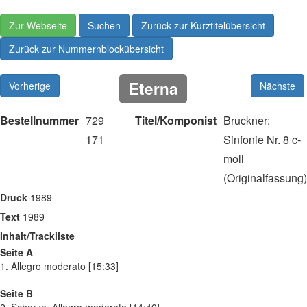
Zur Webseite
Suchen
Zurück zur Kurztitelübersicht
Zurück zur Nummernblockübersicht
Eterna
Vorherige
Nächste
Bestellnummer
729
Titel/Komponist
Bruckner:
171
Sinfonie Nr. 8 c-
moll
(Originalfassung)
Druck
1989
Text
1989
Inhalt/Trackliste
Seite A
1. Allegro moderato [15:33]
Seite B